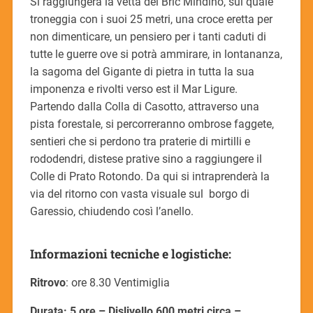
Si raggiungerà la vetta del Bric Mindino, sul quale
troneggia con i suoi 25 metri, una croce eretta per
non dimenticare, un pensiero per i tanti caduti di
tutte le guerre ove si potrà ammirare, in lontananza,
la sagoma del Gigante di pietra in tutta la sua
imponenza e rivolti verso est il Mar Ligure.
Partendo dalla Colla di Casotto, attraverso una
pista forestale, si percorreranno ombrose faggete,
sentieri che si perdono tra praterie di mirtilli e
rododendri, distese prative sino a raggiungere il
Colle di Prato Rotondo. Da qui si intraprenderà la
via del ritorno con vasta visuale sul borgo di
Garessio, chiudendo così l’anello.
Informazioni tecniche e logistiche:
Ritrovo
: ore 8.30 Ventimiglia
Durata: 5 ore – Dislivello 600 metri circa –