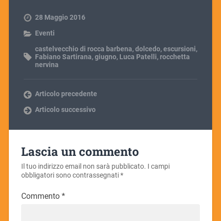
28 Maggio 2016
Eventi
castelvecchio di rocca barbena
,
dolcedo
,
escursioni
,
Fabiano Sartirana
,
giugno
,
Luca Patelli
,
rocchetta
nervina
Articolo precedente
Articolo successivo
Lascia un commento
Il tuo indirizzo email non sarà pubblicato.
I campi
obbligatori sono contrassegnati
*
Commento
*